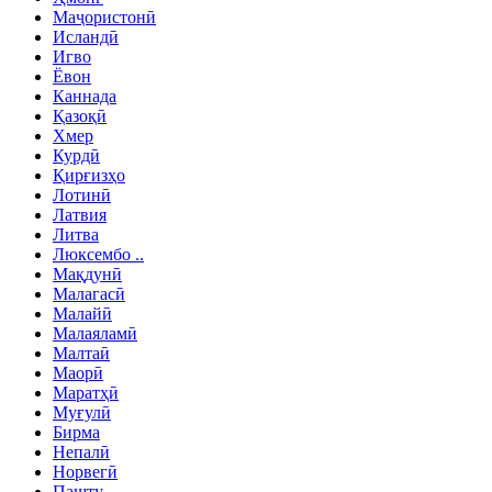
Маҷористонӣ
Исландӣ
Игво
Ёвон
Каннада
Қазоқӣ
Хмер
Курдӣ
Қирғизҳо
Лотинӣ
Латвия
Литва
Люксембо ..
Мақдунӣ
Малагасӣ
Малайӣ
Малаяламӣ
Малтаӣ
Маорӣ
Маратҳӣ
Муғулӣ
Бирма
Непалӣ
Норвегӣ
Пашту