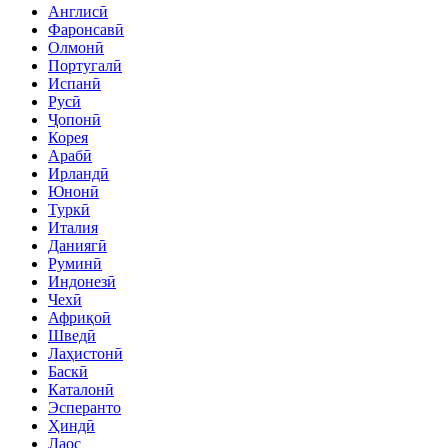
Англисӣ
Фаронсавӣ
Олмонӣ
Португалӣ
Испанӣ
Русӣ
Ҷопонӣ
Корея
Арабӣ
Ирландӣ
Юнонӣ
Туркӣ
Италия
Даниягӣ
Руминӣ
Индонезӣ
Чехӣ
Африқоӣ
Шведӣ
Лаҳистонӣ
Баскӣ
Каталонӣ
Эсперанто
Ҳиндӣ
Лаос