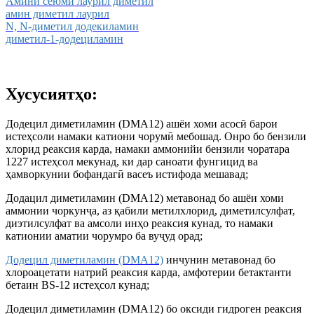
Амини сеюми лаурил диметил
амин диметил лаурил
N, N-диметил додекиламин
диметил-1-додециламин
Хусусиятҳо:
Додецил диметиламин (DMA12) ашёи хоми асосӣ барои
истеҳсоли намаки катиони чорумӣ мебошад. Онро бо бензили
хлорид реаксия карда, намаки аммонийи бензили чоратара
1227 истеҳсол мекунад, ки дар саноати фунгицид ва
ҳамворкунии бофандагӣ васеъ истифода мешавад;
Додацил диметиламин (DMA12) метавонад бо ашёи хоми
аммонии чоркунҷа, аз қабили метилхлорид, диметилсулфат,
диэтилсулфат ва амсоли инҳо реаксия кунад, то намаки
катионии аматии чорумро ба вуҷуд орад;
Додецил диметиламин (DMA12)
инчунин метавонад бо
хлороацетати натрий реаксия карда, амфотерии бетактанти
бетаин BS-12 истеҳсол кунад;
Додецил диметиламин (DMA12) бо оксиди гидроген реаксия