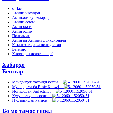
surfactant
Амини ибтидоӣ
Аминҳои дуюмдараҷа
Амини сеюм
Амин оксид
Амин эфир
Полиамин
Амин ва Амидеи функсионалӣ
Катализаторҳои полиуретан
Бетейнс
Хлориди кислотаи чарб
Хабарҳо
Бештар
Майдонҳои татбиқи бетай ...
Муқаддима ба Basic Knowl ...
Истифодаи Surfactant i ...
Хусусиятҳои асосии ...
Нӯҳ вазифаи катион ...
Бо мо тамос гиред