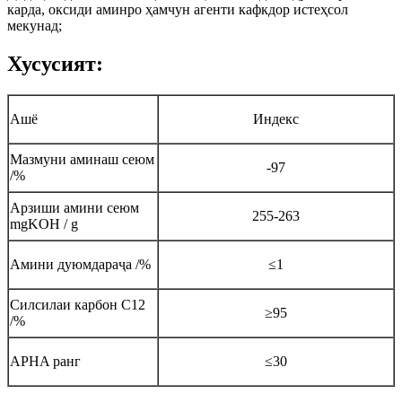
карда, оксиди аминро ҳамчун агенти кафкдор истеҳсол
мекунад;
Хусусият:
Ашё
Индекс
Мазмуни аминаш сеюм
-97
/%
Арзиши амини сеюм
255-263
mgKOH / g
Амини дуюмдараҷа /%
≤1
Силсилаи карбон C12
≥95
/%
APHA ранг
≤30