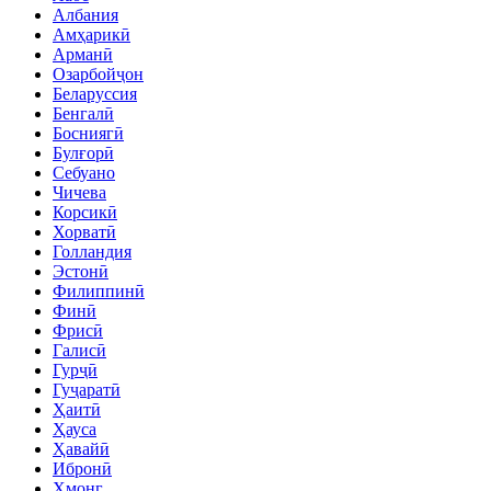
Албания
Амҳарикӣ
Арманӣ
Озарбойҷон
Беларуссия
Бенгалӣ
Босниягӣ
Булғорӣ
Себуано
Чичева
Корсикӣ
Хорватӣ
Голландия
Эстонӣ
Филиппинӣ
Финӣ
Фрисӣ
Галисӣ
Гурҷӣ
Гуҷаратӣ
Ҳаитӣ
Ҳауса
Ҳавайӣ
Ибронӣ
Ҳмонг