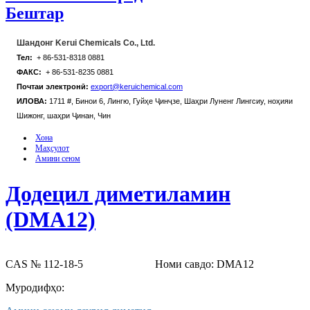
Бештар
Шандонг Kerui Chemicals Co., Ltd.
Тел:
+ 86-531-8318 0881
ФАКС:
+ 86-531-8235 0881
Почтаи электронӣ:
export@keruichemical.com
ИЛОВА:
1711 #, Бинои 6, Лингю, Гуйҳе Ҷинҷзе, Шаҳри Луненг Лингсиу, ноҳияи
Шижонг, шаҳри Ҷинан, Чин
Хона
Маҳсулот
Амини сеюм
Додецил диметиламин
(DMA12)
CAS № 112-18-5
Номи савдо: DMA12
Муродифҳо: