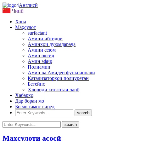
Англисӣ
Чинӣ
Хона
Маҳсулот
surfactant
Амини ибтидоӣ
Аминҳои дуюмдараҷа
Амини сеюм
Амин оксид
Амин эфир
Полиамин
Амин ва Амидеи функсионалӣ
Катализаторҳои полиуретан
Бетейнс
Хлориди кислотаи чарб
Хабарҳо
Дар бораи мо
Бо мо тамос гиред
Маҳсулоти асосӣ