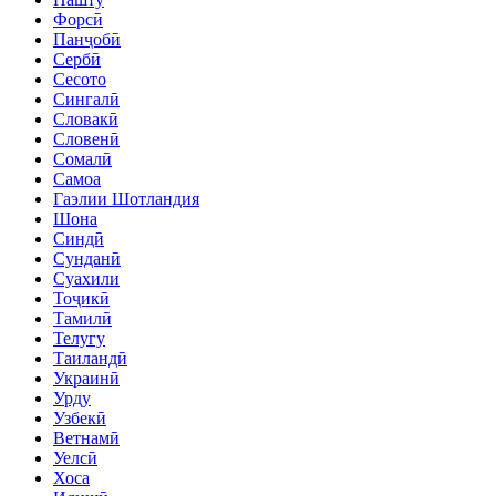
Форсӣ
Панҷобӣ
Сербӣ
Сесото
Сингалӣ
Словакӣ
Словенӣ
Сомалӣ
Самоа
Гаэлии Шотландия
Шона
Синдӣ
Сунданӣ
Суахили
Тоҷикӣ
Тамилӣ
Телугу
Таиландӣ
Украинӣ
Урду
Узбекӣ
Ветнамӣ
Уелсӣ
Хоса