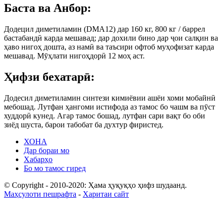
Баста ва Анбор:
Додецил диметиламин (DMA12) дар 160 кг, 800 кг / баррел
бастабандӣ карда мешавад; дар дохили бино дар ҷои салқин ва
ҳаво нигоҳ дошта, аз намӣ ва таъсири офтоб муҳофизат карда
мешавад. Мӯҳлати нигоҳдорӣ 12 моҳ аст.
Ҳифзи бехатарӣ:
Додесил диметиламин синтези кимиёвии ашёи хоми мобайнӣ
мебошад. Лутфан ҳангоми истифода аз тамос бо чашм ва пӯст
худдорӣ кунед. Агар тамос бошад, лутфан сари вақт бо оби
зиёд шуста, барои табобат ба духтур фиристед.
ХОНА
Дар бораи мо
Хабарҳо
Бо мо тамос гиред
© Copyright - 2010-2020: Ҳама ҳуқуқҳо ҳифз шудаанд.
Маҳсулоти пешрафта
-
Харитаи сайт