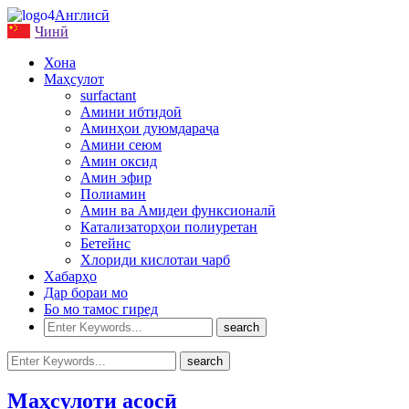
Англисӣ
Чинӣ
Хона
Маҳсулот
surfactant
Амини ибтидоӣ
Аминҳои дуюмдараҷа
Амини сеюм
Амин оксид
Амин эфир
Полиамин
Амин ва Амидеи функсионалӣ
Катализаторҳои полиуретан
Бетейнс
Хлориди кислотаи чарб
Хабарҳо
Дар бораи мо
Бо мо тамос гиред
Маҳсулоти асосӣ