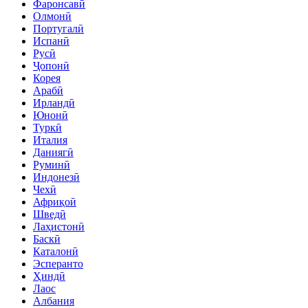
Фаронсавӣ
Олмонӣ
Португалӣ
Испанӣ
Русӣ
Ҷопонӣ
Корея
Арабӣ
Ирландӣ
Юнонӣ
Туркӣ
Италия
Даниягӣ
Руминӣ
Индонезӣ
Чехӣ
Африқоӣ
Шведӣ
Лаҳистонӣ
Баскӣ
Каталонӣ
Эсперанто
Ҳиндӣ
Лаос
Албания