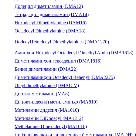
Додецил диметиламин (DMA12)
Тетрадацил диметиламин (DMA14)
Hexadecyl Dimethylamine (DAM16)
Octadecyl Dimethylamine (DMA18)
DodecylTetradecyl Dimethylamines (DMA1270)
Аминҳои Hexadecyl Octadecyl Dimethyl Amin (DMA1618)
Диметиламинҳои гексадецил (DMA1816)
Бенил диметиламин (DMA22)
Диметиламинҳои Octadecyl Behenyl (DMA2275)
Oleyl dimethylamine (DMAO V)
Диотил метиламин (MA8)
Ди (октилдесил) метиламинҳо (MA810)
Метиламин дидесил (MA1010)
Метиламин DiDodecyl (MA1212)
Methelamine Dihexadecyl (MA1616)
Ди (талловалкили гидрогеншуда) метиламинҳо (MADHT)