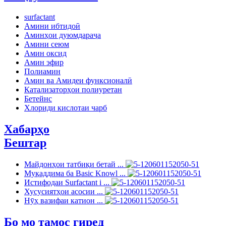
surfactant
Амини ибтидоӣ
Аминҳои дуюмдараҷа
Амини сеюм
Амин оксид
Амин эфир
Полиамин
Амин ва Амидеи функсионалӣ
Катализаторҳои полиуретан
Бетейнс
Хлориди кислотаи чарб
Хабарҳо
Бештар
Майдонҳои татбиқи бетай ...
Муқаддима ба Basic Knowl ...
Истифодаи Surfactant i ...
Хусусиятҳои асосии ...
Нӯҳ вазифаи катион ...
Бо мо тамос гиред