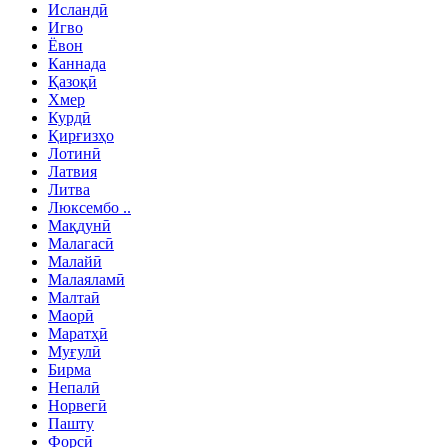
Исландӣ
Игво
Ёвон
Каннада
Қазоқӣ
Хмер
Курдӣ
Қирғизҳо
Лотинӣ
Латвия
Литва
Люксембо ..
Мақдунӣ
Малагасӣ
Малайӣ
Малаяламӣ
Малтаӣ
Маорӣ
Маратҳӣ
Муғулӣ
Бирма
Непалӣ
Норвегӣ
Пашту
Форсӣ