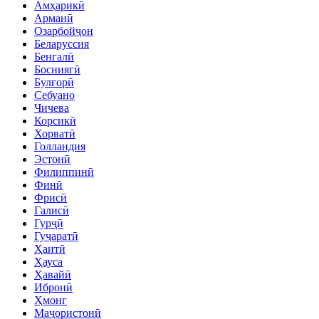
Амҳарикӣ
Арманӣ
Озарбойҷон
Беларуссия
Бенгалӣ
Босниягӣ
Булғорӣ
Себуано
Чичева
Корсикӣ
Хорватӣ
Голландия
Эстонӣ
Филиппинӣ
Финӣ
Фрисӣ
Галисӣ
Гурҷӣ
Гуҷаратӣ
Ҳаитӣ
Ҳауса
Ҳавайӣ
Ибронӣ
Ҳмонг
Маҷористонӣ