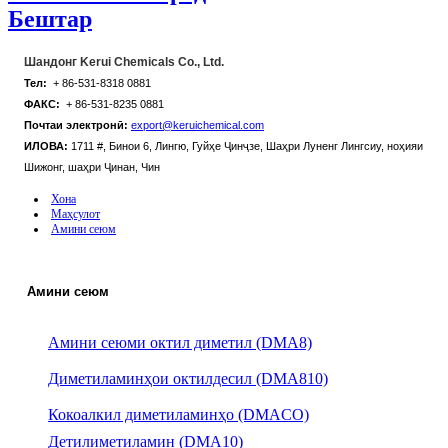
Бештар
Шандонг Kerui Chemicals Co., Ltd.
Тел:
+ 86-531-8318 0881
ФАКС:
+ 86-531-8235 0881
Почтаи электронӣ:
export@keruichemical.com
ИЛОВА:
1711 #, Бинои 6, Лингю, Гуйҳе Ҷинҷзе, Шаҳри Луненг Лингсиу, ноҳияи
Шижонг, шаҳри Ҷинан, Чин
Хона
Маҳсулот
Амини сеюм
Амини сеюм
Амини сеюми октил диметил (DMA8)
Диметиламинҳои октилдесил (DMA810)
Кокоалкил диметиламинҳо (DMACO)
Детилиметиламин (DMA10)