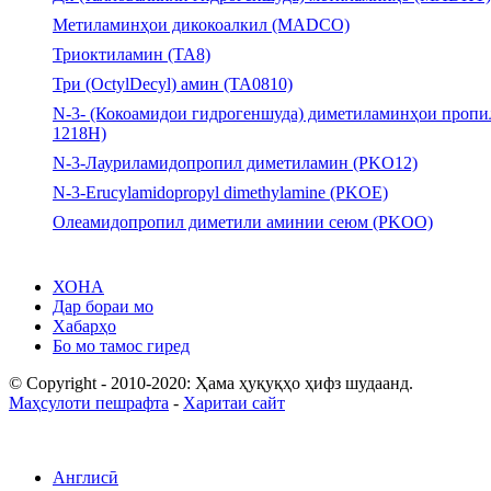
Метиламинҳои дикокоалкил (MADCO)
Триоктиламин (TA8)
Три (OctylDecyl) амин (TA0810)
N-3- (Кокоамидои гидрогеншуда) диметиламинҳои пропи
1218H)
N-3-Лауриламидопропил диметиламин (PKO12)
N-3-Erucylamidopropyl dimethylamine (PKOE)
Олеамидопропил диметили аминии сеюм (PKOO)
ХОНА
Дар бораи мо
Хабарҳо
Бо мо тамос гиред
© Copyright - 2010-2020: Ҳама ҳуқуқҳо ҳифз шудаанд.
Маҳсулоти пешрафта
-
Харитаи сайт
Англисӣ