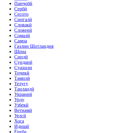
Панҷобӣ
Сербӣ
Сесото
Сингалӣ
Словакӣ
Словенӣ
Сомалӣ
Самоа
Гаэлии Шотландия
Шона
Синдӣ
Сунданӣ
Суахили
Тоҷикӣ
Тамилӣ
Телугу
Таиландӣ
Украинӣ
Урду
Узбекӣ
Ветнамӣ
Уелсӣ
Хоса
Идишӣ
Ёруба